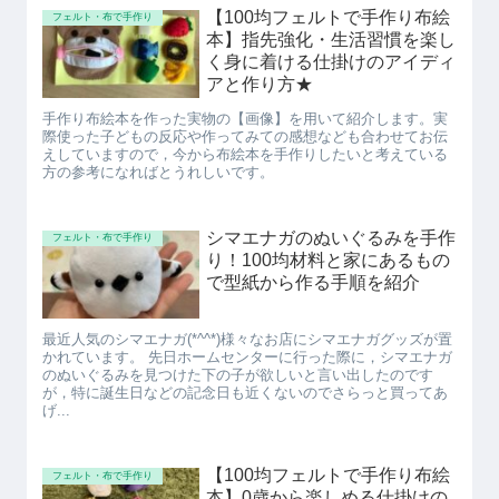
【100均フェルトで手作り布絵
フェルト・布で手作り
本】指先強化・生活習慣を楽し
く身に着ける仕掛けのアイディ
アと作り方★
手作り布絵本を作った実物の【画像】を用いて紹介します。実
際使った子どもの反応や作ってみての感想なども合わせてお伝
えしていますので，今から布絵本を手作りしたいと考えている
方の参考になればとうれしいです。
シマエナガのぬいぐるみを手作
フェルト・布で手作り
り！100均材料と家にあるもの
で型紙から作る手順を紹介
最近人気のシマエナガ(*^^*)様々なお店にシマエナガグッズが置
かれています。 先日ホームセンターに行った際に，シマエナガ
のぬいぐるみを見つけた下の子が欲しいと言い出したのです
が，特に誕生日などの記念日も近くないのでさらっと買ってあ
げ...
【100均フェルトで手作り布絵
フェルト・布で手作り
本】0歳から楽しめる仕掛けの