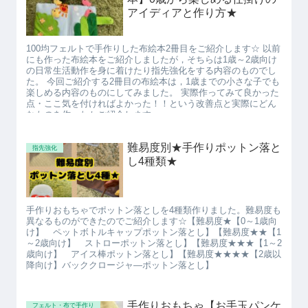
アイディアと作り方★
100均フェルトで手作りした布絵本2冊目をご紹介します☆ 以前
にも作った布絵本をご紹介しましたが，そちらは1歳～2歳向け
の日常生活動作を身に着けたり指先強化をする内容のものでし
た。 今回ご紹介する2冊目の布絵本は，1歳までの小さな子でも
楽しめる内容のものにしてみました。 実際作ってみて良かった
点・ここ気を付ければよかった！！という改善点と実際にどん
なものを作ったかご紹介します。
難易度別★手作りポットン落と
指先強化
し4種類★
手作りおもちゃでポットン落としを4種類作りました。難易度も
異なるものができたのでご紹介します☆【難易度★【0～1歳向
け】 ペットボトルキャップポットン落とし】【難易度★★【1
～2歳向け】 ストローポットン落とし】【難易度★★★【1～2
歳向け】 アイス棒ポットン落とし】【難易度★★★★【2歳以
降向け】バッククロージャ―ポットン落とし】
手作りおもちゃ【お手玉パンケ
フェルト・布で手作り