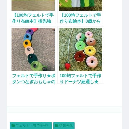
【100均フェルトで手
【100均フェルトで手
作り布絵本】指先強
作り布絵本】0歳から
化・生活習慣を楽しく
楽しめる仕掛けのアイ
身に着ける仕掛けのア
ディアと作り方★
イディアと作り方★
フェルトで手作り★ボ
100均フェルトで手作
タンつなぎおもちゃの
りドーナツ紐通し★
作り方★子どもの「自
分でやりたい！できな
い！」のイライラを解
消★
フェルト・布で手作り
指先強化