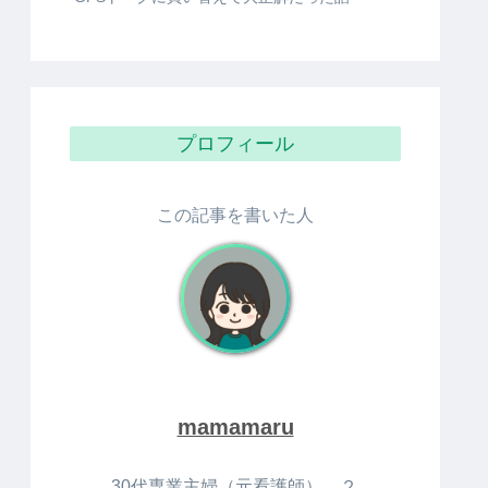
不器用ママでもできた！市販Tシャツにワンポ
イント刺繍で子供のオリジナル服作りに挑戦
カメラのキタムラ写真プリントのネット注文が
子育てママに優しい理由
みてねみまもりGPS「トーク」と「プラス」を
比較！あえて「プラス」を選ばなかった4つの
理由
お知らせボタンだけでは不安？みてねみまもり
GPSトークに買い替えて大正解だった話
プロフィール