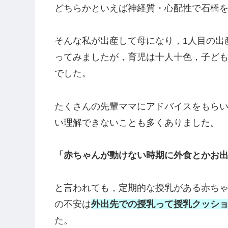
Twitter
Facebook
はてブ
こんにちは🍀
30代専業主婦（元看護師）
で
２児の母(5歳
す。
どちらかといえば
神経質・心配性で石橋
そんな私が出産して母になり，1人目の出
ってみましたが，育児は十人十色，子ど
でした。