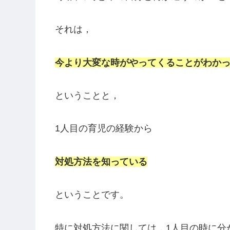
ああ，あの時お出かけしておけばよか
と旦那と思い返すばかりです。
お風呂に関しても1人目は3か月まで沐浴
診でOKをもらうなり一緒にお風呂に入り
は簡単なことではないし，その時間すら
使えます。
1人目の時と今の自分と何が違うのか…
と
それは，
今より大変な時がやってくることがわか