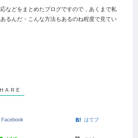
りたい！
い！
のではないでしょうか。
な方の不安や疑問の解決の糸口になれれば…と思
うようになりました。
反応などをまとめたブログですので，あくまで私
もあるんだ・こんな方法もあるのね程度で見てい