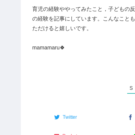
自分の子に応用できる方法があるなら知
不安を解消できる何かがあるかもしれな
そんな気持ちで情報を集めている方多い
私の経験や私が実践した対処方法がそん
い，
自分の経験をまとめておきたい
と思
育児の経験ややってみたこと，子どもの
の経験を記事にしています。こんなこと
ただけると嬉しいです。