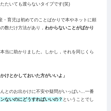
Pocket
LINE
コピー
，3歳)
をしております，mamamaru🍀と申しま
をたたいても渡らないタイプ
です(笑)
産・育児は初めてのことばかりで本やネットに頼
もの数だけ方法があり，
わからないことがばかり