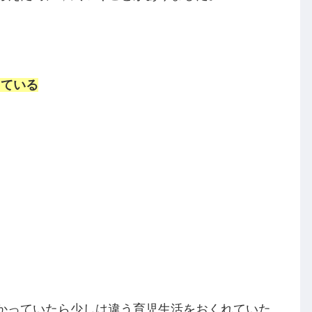
った
…
していましたが，2人目が生まれてからは1か月健
始めました。上の子がいると沐浴の時間を取るの
惜しい…一緒に入れれば沐浴の時間は他のことに
考えた時に，気づくことがありました。
っている