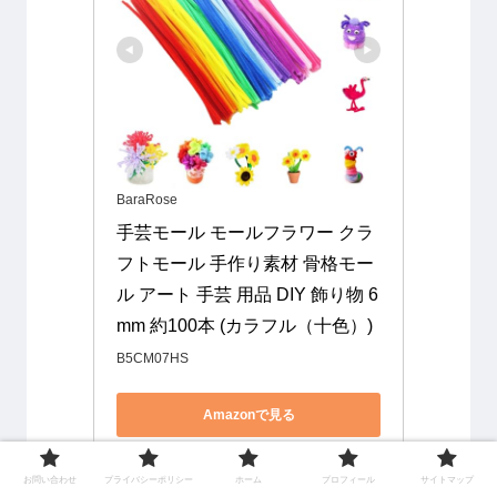
BaraRose
手芸モール モールフラワー クラ
フトモール 手作り素材 骨格モー
ル アート 手芸 用品 DIY 飾り物 6
mm 約100本 (カラフル（十色）)
B5CM07HS
Amazonで見る
楽天市場で見る
お問い合わせ
プライバシーポリシー
ホーム
プロフィール
サイトマップ