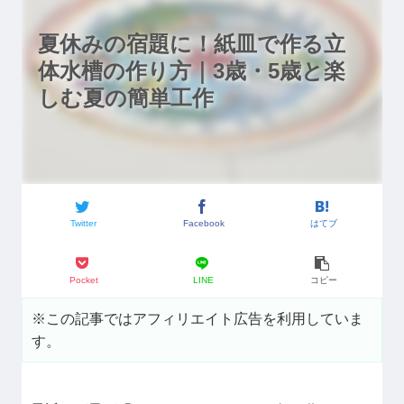
夏休みの宿題に！紙皿で作る立
体水槽の作り方｜3歳・5歳と楽
しむ夏の簡単工作
Twitter
Facebook
はてブ
Pocket
LINE
コピー
※この記事ではアフィリエイト広告を利用していま
す。