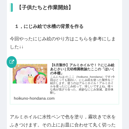
【子供たちと作業開始】
１，にじみ絵で水槽の背景を作る
今回やったにじみ絵のやり方はこちらを参考にしま
した↓↓
【6月製作】アルミホイルで！？にじみ絵
あじさい | 元幼稚園教諭たここの「ほいく
の本棚」
こんにちは♪たここ（hoikuno_hondana）です♪今
回はとっても面白い、にじみ絵を使った製作をご
紹介します。使うのはアルミホイル！アルミホイ
ルを使ったにじみ絵って、珍しいですよね。様々
な色が混ざり合った、絶妙なにじみ加減。是非体
験し
hoikuno-hondana.com
アルミホイルに水性ペンで色を塗り，霧吹きで水を
ふきつけます。その上にお皿に合わせて丸く切った