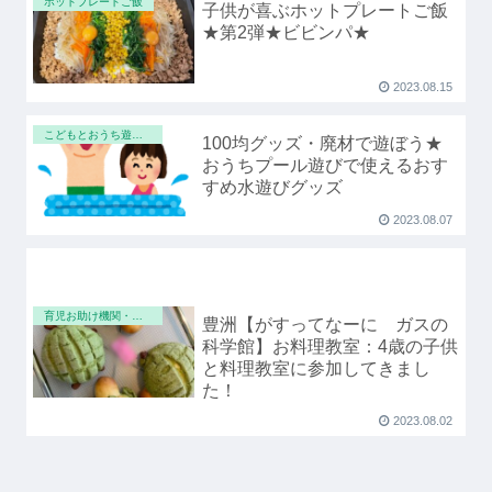
ホットプレートご飯
子供が喜ぶホットプレートご飯
★第2弾★ビビンパ★
2023.08.15
こどもとおうち遊び・工作
100均グッズ・廃材で遊ぼう★
おうちプール遊びで使えるおす
すめ水遊びグッズ
2023.08.07
育児お助け機関・子供とお出かけ
豊洲【がすってなーに ガスの
科学館】お料理教室：4歳の子供
と料理教室に参加してきまし
た！
2023.08.02