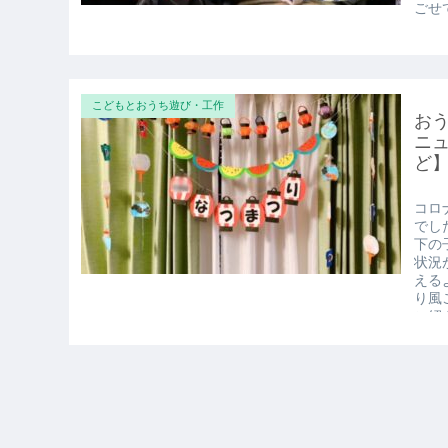
育児の便利グッズ
チ
ズ
まも
外し
すが
うシ
ベル
ごせ
ごせ
でご
こどもとおうち遊び・工作
お
ニ
ど
コロ
でし