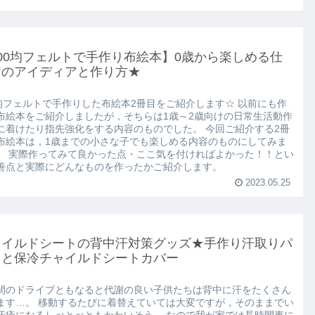
00均フェルトで手作り布絵本】0歳から楽しめる仕
けのアイディアと作り方★
0均フェルトで手作りした布絵本2冊目をご紹介します☆ 以前にも作
布絵本をご紹介しましたが，そちらは1歳～2歳向けの日常生活動作
に着けたり指先強化をする内容のものでした。 今回ご紹介する2冊
布絵本は，1歳までの小さな子でも楽しめる内容のものにしてみま
。 実際作ってみて良かった点・ここ気を付ければよかった！！とい
善点と実際にどんなものを作ったかご紹介します。
2023.05.25
ャイルドシートの背中汗対策グッズ★手作り汗取りパ
トと保冷チャイルドシートカバー
間のドライブともなると代謝の良い子供たちは背中に汗をたくさん
ます…。 移動するたびに着替えていては大変ですが，そのままでい