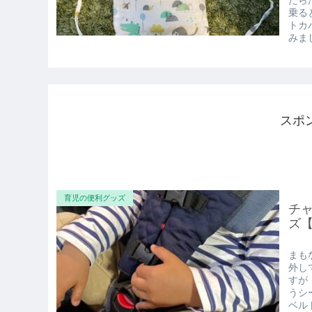
たら
乗る
トカ
みま
スポ