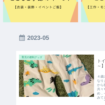
2023-05
育児の便利グッズ
ト
～
４歳
なり
から
共々
め，
みて
ンツ