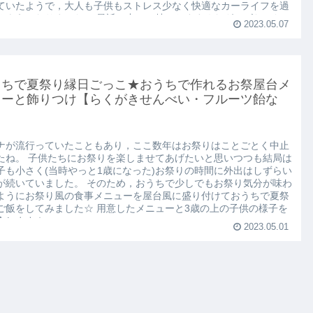
ャイルドシートの肩ベルト抜け出し対策おすすめグッ
【ハーネスベルト】
なく2歳になる下の子が，ドライブ中に必ずシートベルトの肩紐を
てしまいます… もちろん危険なので対策をいろいろやってみたので
，どれも失敗に終わりました。 そんな時に【ハーネスベルト】とい
ートベルト抜け出し防止帯を発見し購入してみました。 すると，肩
トを抜け出すことがなくなりました☆ 苦しさもなさそうで快適に過
ていたようで，大人も子供もストレス少なく快適なカーライフを過
るようになりました。 最近の中では特におすすめなグッズだったの
2023.05.07
紹介します。
うちで夏祭り縁日ごっこ★おうちで作れるお祭屋台メ
ューと飾りつけ【らくがきせんべい・フルーツ飴な
】
ナが流行っていたこともあり，ここ数年はお祭りはことごとく中止
たね。 子供たちにお祭りを楽しませてあげたいと思いつつも結局は