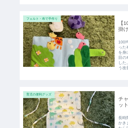
フェルト・布で手作り
【1
掛
10
った
を身
目の
した
う改
育児の便利グッズ
チ
ッ
長時
かき