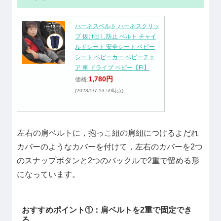
ハーネスベルト ハーネスクリッ
プ 抜け出し防止 ベルト チャイ
ルドシート 安全シート ベビー
シート ベビーカー ベビーチェ
ア 車 ドライブ ベビー【FI】
1,780円
価格:
(2023/5/7 13:59時点)
左右の肩ベルトに，抱っこ紐の肩紐につけるよだれ
カバーのようなカバーを付けて，左右のカバーを2つ
のスナップボタンと2つのバックルで2重で留める形
になっています。
おすすめポイント①：肩ベルトを2重で固定でき
る