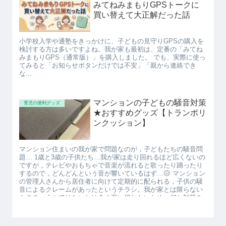
みてねみまもりGPSトークに
買い替えて大正解だった話
小学校入学や通塾をきっかけに、子どもの見守りGPSの購入を
検討する方は多いですよね。我が家も最初は、定番の「みてね
みまもりGPS（通常版）」を購入しました。 でも、実際に使っ
てみると「お知らせボタンだけでは不安」「親から連絡でき
な...
マンションの子どもの騒音対策
育児の便利グッズ
★おすすめグッズ【トランポリ
ンクッション】
マンション住まいの我が家で問題なのが，子どもたちの騒音問
題… 1歳と3歳の子供たち…我が家は走り回れるほど広くないの
ですが，テレビやおもちゃで音楽が流れると歌ったり踊ったり
するので，どんどんという音が響いているはず…😥 マンション
の管理人さんから居住者に向けて定期的に配られる，子供の騒
音によるクレームがあったというチラシ。我が家とは限らない
ものの，うちではないとは全く言い切れないため，何か対策を
しないとと思い購入した【トランポリンクッション】がとても
有能だったのでご紹介します。