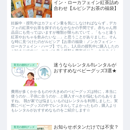
イン・ローカフェイン紅茶詰め
合わせ【ルピシアお茶の福袋】
妊娠中・授乳中はカフェイン量を気にしなければならず，デカ
フェの紅茶やお茶を探すのもなかなかの手間です。赤ちゃん用
品店にも売ってはいますが種類が限られていて，「もっと違う
紅茶やおちゃを飲みたいな…」と思うことがありました。そん
な時に見つけたのがルピシア【お茶の福袋：ノンカフェイン・
ローカフェイン・ハーブ】でした。1人目の授乳中に購入したの
が始まりですが，コスパも良く種類も豊富でリラックスタイム
にぴったり(^^♪…ということで2人目の授乳も終わった今でも愛
用して購入しています。 そんなルピシアの【お茶の福袋 ノン
迷うならレンタル‼レンタルが
カフェイン・ローカフェイン・ハーブ】の中身とおすすめの理
育児の便利グッズ
由をご紹介します☆
おすすめなベビーグッズ3選★
費用が多くかかるものや大きめのベビーグッズは特に，本当に
使うのか…子供に合うのか…と購入すべきか悩むものもありま
すね。 我が家では悩ましいものはレンタルを利用しました。実
際にベビーグッズの中でレンタルしてよかったもの，購入より
もレンタルがおすすめなものをご紹介します☆
お知らせボタンだけでは不安？
育児の便利グッズ