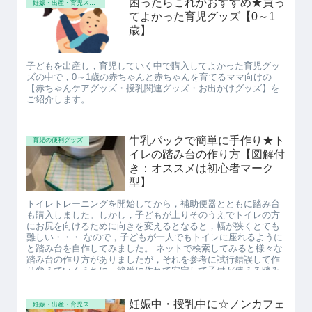
困ったらこれがおすすめ★買っ
妊娠・出産・育児スキル
てよかった育児グッズ【0～1
歳】
子どもを出産し，育児していく中で購入してよかった育児グッ
ズの中で，0～1歳の赤ちゃんと赤ちゃんを育てるママ向けの
【赤ちゃんケアグッズ・授乳関連グッズ・お出かけグッズ】を
ご紹介します。
牛乳パックで簡単に手作り★ト
育児の便利グッズ
イレの踏み台の作り方【図解付
き：オススメは初心者マーク
型】
トイレトレーニングを開始してから，補助便器とともに踏み台
も購入しました。しかし，子どもが上りそのうえでトイレの方
にお尻を向けるために向きを変えるとなると，幅が狭くとても
難しい・・・ なので，子どもが一人でもトイレに座れるように
と踏み台を自作してみました。 ネットで検索してみると様々な
踏み台の作り方がありましたが，それを参考に試行錯誤して作
り変えていくうちに，簡単に作れて安定して子供が使える踏み
台の形を発見しました。そんな安定して子供も使いやすい踏み
台の作り方をご紹介します☆
妊娠中・授乳中に☆ノンカフェ
妊娠・出産・育児スキル