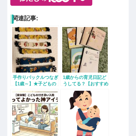
関連記事:
手作りバックルつなぎ
1歳からの育児日記ど
【1歳～】★子どもの
うしてる？【おすすめ
「自分でやりたい！で
はCampusDiary★メ
きない！」のイライラ
リット・デメリット・
を解消★
記載内容】