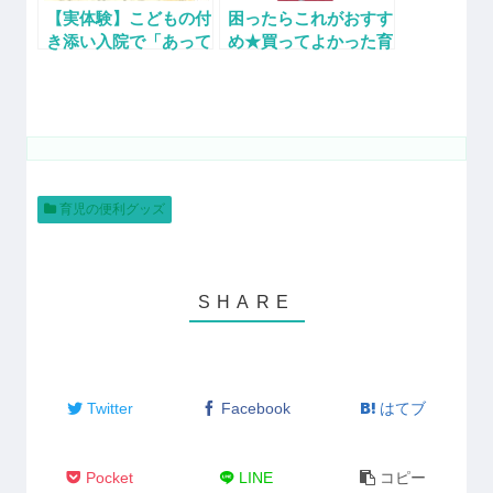
【実体験】こどもの付
困ったらこれがおすす
き添い入院で「あって
め★買ってよかった育
よかった」神アイテム
児グッズ【0～1歳】
を紹介！QOLを上げ
る持ち物リスト
育児の便利グッズ
Twitter
Facebook
はてブ
Pocket
LINE
コピー