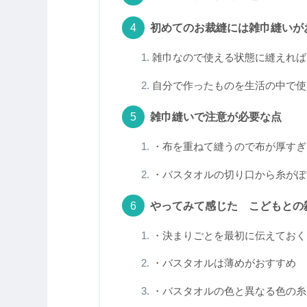
③3辺のうち2辺を波縫いする★
④空いている１辺から布をひっく
⑤空いている1辺をフックにかけ
⑥雑巾の布がよれないように真ん
⑦布の周りを1周波ぬいする★
⑧完成
やってみた実際と感想
初めてのお裁縫には雑巾縫いが
雑巾なので使える状態に縫えれば
自分で作ったものを生活の中で使