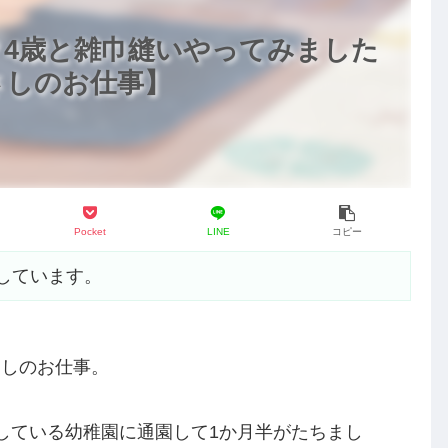
4歳と雑巾縫いやってみました
さしのお仕事】
Pocket
LINE
コピー
しています。
さしのお仕事。
している幼稚園に通園して1か月半がたちまし