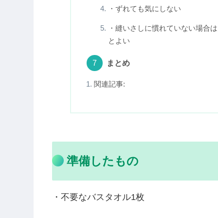
雑巾縫いで注意が必要な点
・布を重ねて縫うので布が厚すぎ
・バスタオルの切り口から糸がぽ
やってみて感じた こどもとの
・決まりごとを最初に伝えておく
・バスタオルは薄めがおすすめ
・バスタオルの色と異なる色の糸
・ずれても気にしない
・縫いさしに慣れていない場合は
とよい
まとめ