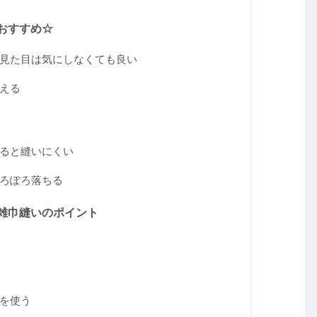
り返す★
る用の紐をつけて縫う
中をバツ印に波ぬいする
おすすめ☆
見た目は気にしなくても良い
える