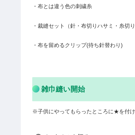
関連記事:
準備したもの
・不要なバスタオル1枚
・布とは違う色の刺繍糸
・裁縫セット（針・布切りハサミ・糸切
・布を留めるクリップ(待ち針替わり)