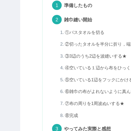
準備したもの
雑巾縫い開始
①バスタオルを切る
②切ったタオルを半分に折り，端