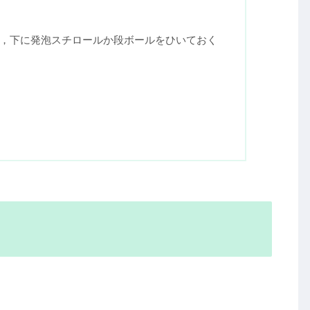
ると縫いにくい
ろぽろ落ちる
雑巾縫いのポイント
を使う
，下に発泡スチロールか段ボールをひいておく